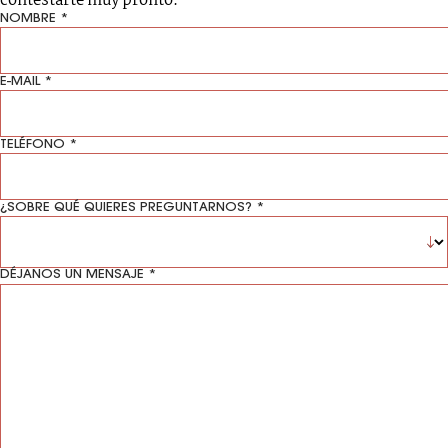
contestarte muy pronto.
NOMBRE *
E-MAIL *
TELÉFONO *
¿SOBRE QUÉ QUIERES PREGUNTARNOS? *
DÉJANOS UN MENSAJE *